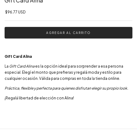
Gift Card Alina
$96.77 USD
Gift Card Alina
La
Gift Card Alina
es la opción ideal para sorprender a esa persona
especial. Elegí el monto que prefieras y regalá moda y estilo para
cualquier ocasión. Válida para compras en toda la tienda online.
Práctica, flexible y perfecta para quienes disfrutan elegir su propio look.
¡Regalá libertad de elección con Alina!