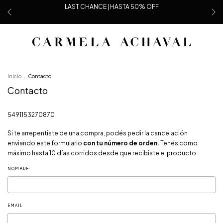
LAST CHANCE | HASTA 50% OFF
Inicio
.
Contacto
Contacto
5491153270870
Si te arrepentiste de una compra, podés pedir la cancelación
enviando este formulario
con tu número de orden.
Tenés como
máximo hasta 10 días corridos desde que recibiste el producto.
NOMBRE
EMAIL