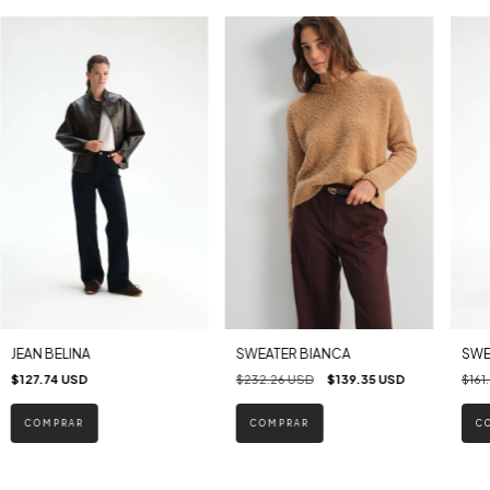
JEAN BELINA
SWEATER BIANCA
SWE
$127.74 USD
$232.26 USD
$139.35 USD
$161
COMPRAR
COMPRAR
C