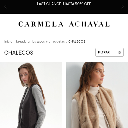
LAST CHANCE | HASTA 50% OFF
Inicio
.
breadcrumbs.sacos-y-chaquetas
.
CHALECOS
CHALECOS
FILTRAR