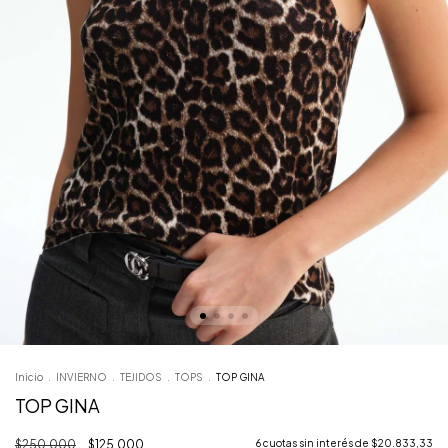
Inicio
.
INVIERNO
.
TEJIDOS
.
TOPS
.
TOP GINA
TOP GINA
$250.000
$125.000
6
cuotas sin interés de
$20.833,33