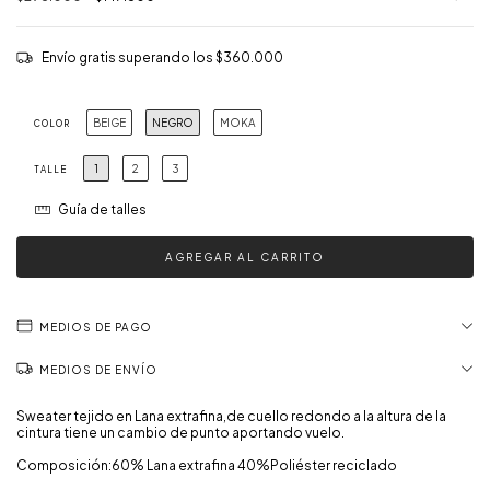
Envío gratis
superando los
$360.000
BEIGE
NEGRO
MOKA
COLOR
1
2
3
TALLE
Guía de talles
MEDIOS DE PAGO
MEDIOS DE ENVÍO
Sweater tejido en Lana extrafina,de cuello redondo a la altura de la
cintura tiene un cambio de punto aportando vuelo.
Composición:60% Lana extrafina 40%Poliéster reciclado