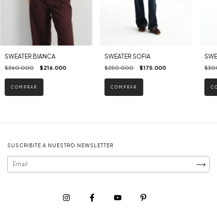
SWEATER BIANCA
SWEATER SOFIA
SWE
$360.000
$216.000
$250.000
$175.000
$30
COMPRAR
COMPRAR
C
SUSCRIBITE A NUESTRO NEWSLETTER