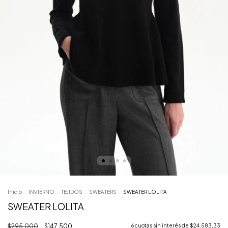
Inicio
.
INVIERNO
.
TEJIDOS
.
SWEATERS
.
SWEATER LOLITA
SWEATER LOLITA
$295.000
$147.500
6
cuotas sin interés de
$24.583,33