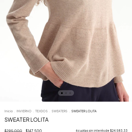
Inicio
.
INVIERNO
.
TEJIDOS
.
SWEATERS
.
SWEATER LOLITA
SWEATER LOLITA
$295.000
$147.500
6
cuotas sin interés de
$24.583,33