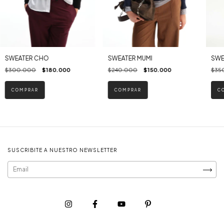
SWEATER CHO
SWEATER MUMI
SWE
$300.000
$180.000
$240.000
$150.000
$35
COMPRAR
COMPRAR
C
SUSCRIBITE A NUESTRO NEWSLETTER