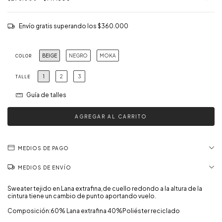
Envío gratis
superando los
$360.000
BEIGE
NEGRO
MOKA
COLOR
1
2
3
TALLE
Guía de talles
MEDIOS DE PAGO
MEDIOS DE ENVÍO
Sweater tejido en Lana extrafina,de cuello redondo a la altura de la
cintura tiene un cambio de punto aportando vuelo.
Composición:60% Lana extrafina 40%Poliéster reciclado