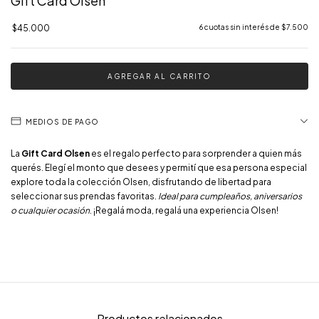
Gift Card Olsen
$45.000
6
cuotas sin interés de
$7.500
MEDIOS DE PAGO
La
Gift Card Olsen
es el regalo perfecto para sorprender a quien más
querés. Elegí el monto que desees y permití que esa persona especial
explore toda la colección Olsen, disfrutando de libertad para
seleccionar sus prendas favoritas.
Ideal para cumpleaños, aniversarios
o cualquier ocasión
. ¡Regalá moda, regalá una experiencia Olsen!
Productos relacionados