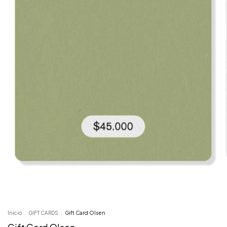
Inicio
.
GIFT CARDS
.
Gift Card Olsen