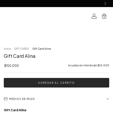
0
Inicio
.
GIFT CARDS
.
Gift Card Alina
Gift Card Alina
$150.000
6
cuotas sin interés de
$25.000
MEDIOS DE PAGO
Gift Card Alina