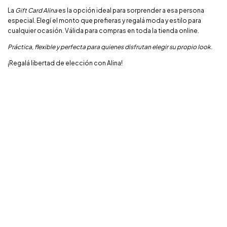
La
Gift Card Alina
es la opción ideal para sorprender a esa persona
especial. Elegí el monto que prefieras y regalá moda y estilo para
cualquier ocasión. Válida para compras en toda la tienda online.
Práctica, flexible y perfecta para quienes disfrutan elegir su propio look.
¡Regalá libertad de elección con Alina!