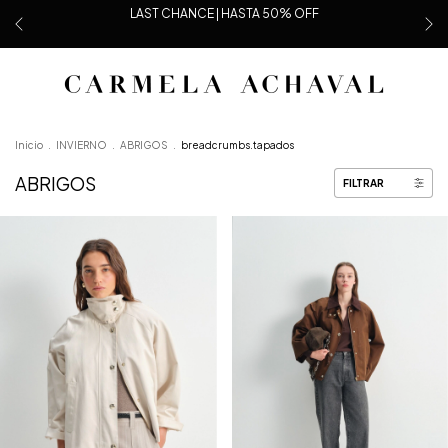
LAST CHANCE | HASTA 50% OFF
Inicio
.
INVIERNO
.
ABRIGOS
.
breadcrumbs.tapados
ABRIGOS
FILTRAR